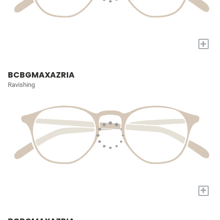
+
BCBGMAXAZRIA
Ravishing
+