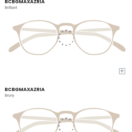
BCBGMAXAZRIA
Brilliant
+
BCBGMAXAZRIA
Bruny