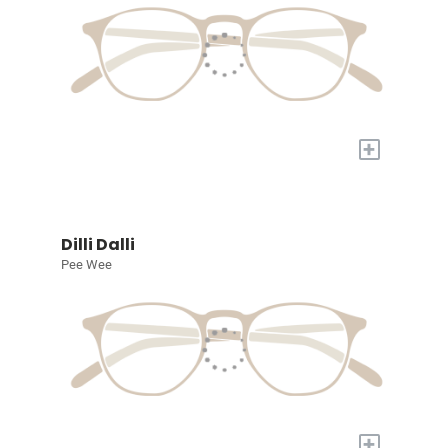
+
Dilli Dalli
Pee Wee
+