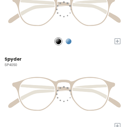
+
Spyder
SP4050
+