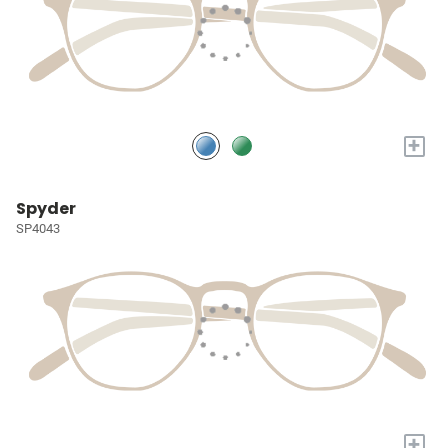
+
Spyder
SP4043
+