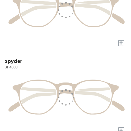
+
Spyder
SP4003
+