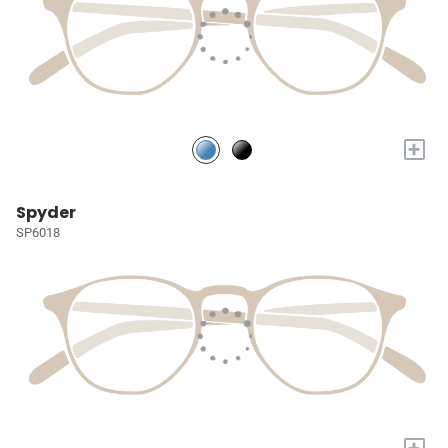
+
Spyder
SP6018
+