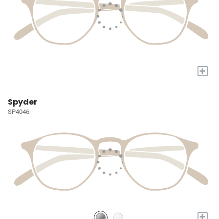
+
Spyder
SP4046
+