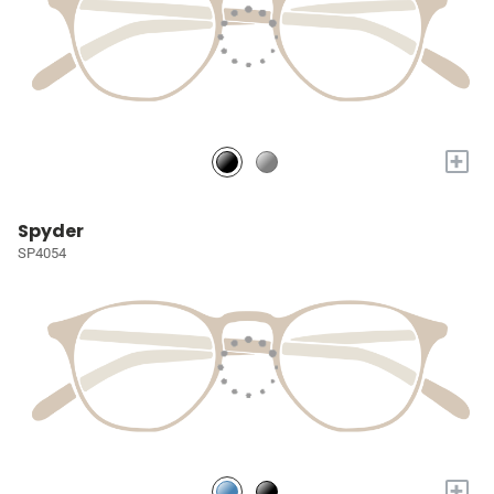
+
Spyder
SP4054
+