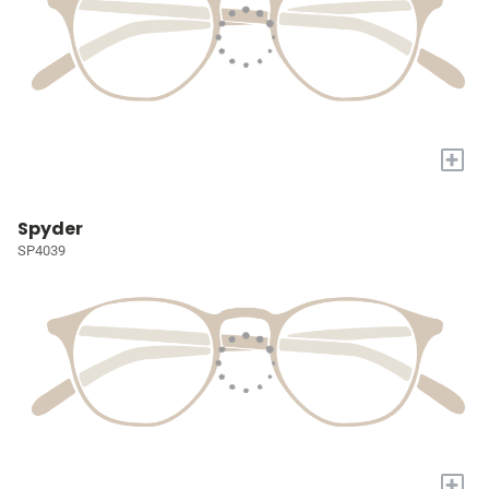
+
Spyder
SP4039
+