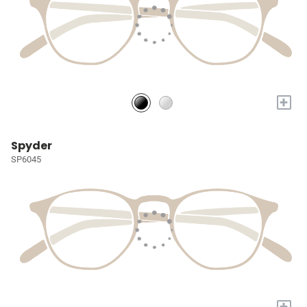
+
Spyder
SP6045
+