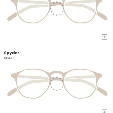
+
Spyder
SP4030
+