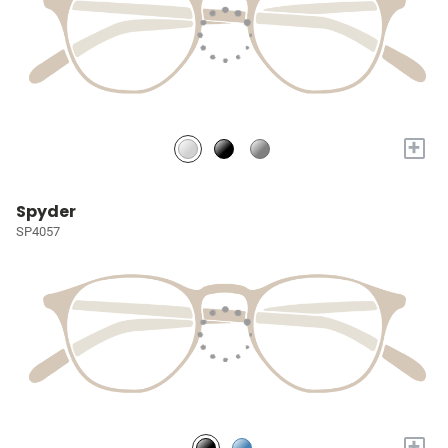
+
Spyder
SP4057
+